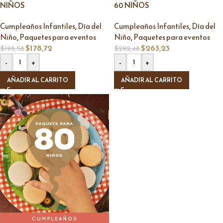
NIÑOS
60 NIÑOS
,
,
Cumpleaños Infantiles
Día del
Cumpleaños Infantiles
Día del
,
,
Niño
Paquetes para eventos
Niño
Paquetes para eventos
$
178,72
$
263,23
$
198,58
$
292,48
-
+
-
+
AÑADIR AL CARRITO
AÑADIR AL CARRITO