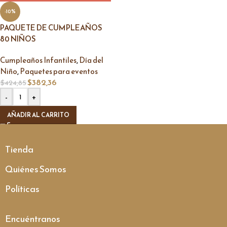
-10%
PAQUETE DE CUMPLEAÑOS
80 NIÑOS
,
Cumpleaños Infantiles
Día del
,
Niño
Paquetes para eventos
$
382,36
$
424,85
-
+
AÑADIR AL CARRITO
Tienda
Quiénes Somos
Políticas
Encuéntranos