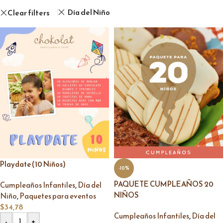
Día del Niño
Clear filters
Playdate (10 Niños)
-10%
PAQUETE CUMPLEAÑOS 20
,
Cumpleaños Infantiles
Día del
NIÑOS
,
Niño
Paquetes para eventos
$
34,78
,
Cumpleaños Infantiles
Día del
-
+