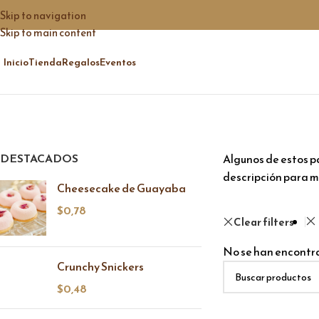
Skip to navigation
Skip to main content
Inicio
Tienda
Regalos
Eventos
DESTACADOS
Algunos de estos pa
descripción para m
Cheesecake de Guayaba
$
0,78
Clear filters
No se han encontra
Crunchy Snickers
$
0,48