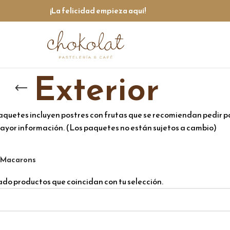
¡La felicidad empieza aquí!
Exterior
quetes incluyen postres con frutas que se recomiendan pedir par
ayor información. (Los paquetes no están sujetos a cambio)
Macarons
do productos que coincidan con tu selección.