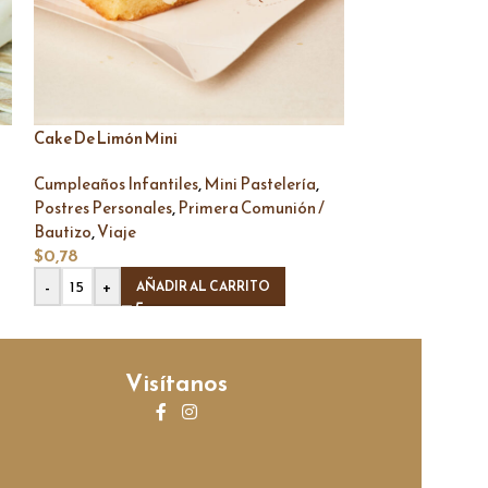
Cake De Limón Mini
Cake De Zanahor
,
,
Cumpleaños Infantiles
Mini Pastelería
Cumpleaños Infa
,
Postres Personales
Primera Comunión /
Postres Persona
,
,
Bautizo
Viaje
Bautizo
Viaje
$
0,78
$
0,78
-
+
-
+
AÑADIR AL CARRITO
AÑ
Visítanos