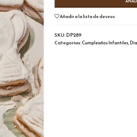
AÑAD
Añadir a la lista de deseos
SKU:
DP289
Categorías:
,
Cumpleaños Infantiles
Día