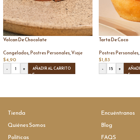
Volcan De Chocolate
Tarta De Coco
,
,
,
Congelados
Postres Personales
Viaje
Postres Personales
$
4,90
$
1,83
-
+
-
+
AÑADIR AL CARRITO
AÑADI
Tienda
Encuéntranos
Quiénes Somos
Blog
Políticas
FAQS