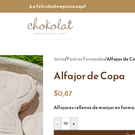
¡La felicidad empieza aquí!
/
/
Alfajor de C
Inicio
Postres Personales
Alfajor de Copa
$
0,87
Alfajores rellenos de manjar en forma
Alternative:
-
+