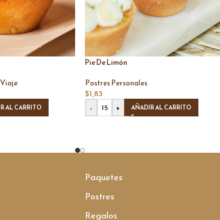
Pie De Limón
Viaje
Postres Personales
$
1,83
-
+
R AL CARRITO
AÑADIR AL CARRITO
Paquetes
Postres
Regalos