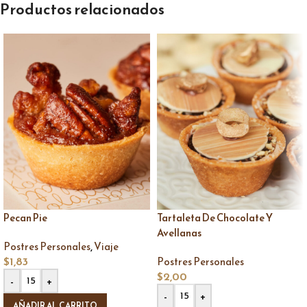
Productos relacionados
Pecan Pie
Tartaleta De Chocolate Y
Avellanas
,
Postres Personales
Viaje
$
1,83
Postres Personales
$
2,00
-
+
-
+
AÑADIR AL CARRITO