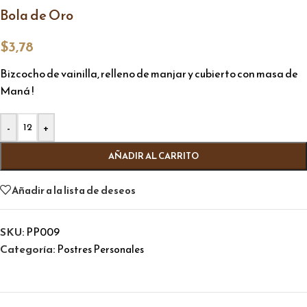
Bola de Oro
$
3,78
Bizcocho de vainilla, relleno de manjar y cubierto con masa de
Maná !
Alternative:
-
+
AÑADIR AL CARRITO
Añadir a la lista de deseos
SKU:
PP009
Categoría:
Postres Personales