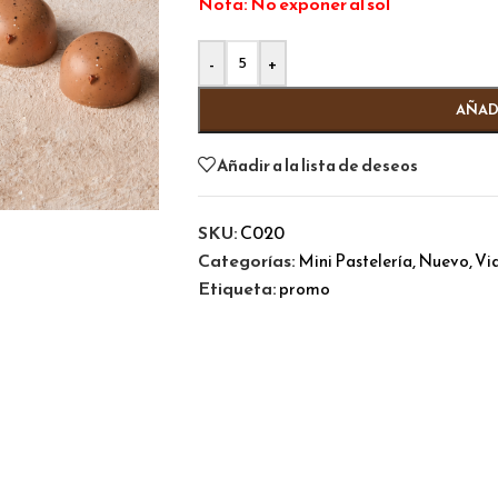
Nota: No exponer al sol
Alternative:
-
+
AÑAD
Añadir a la lista de deseos
SKU:
C020
Categorías:
,
,
Mini Pastelería
Nuevo
Vi
Etiqueta:
promo