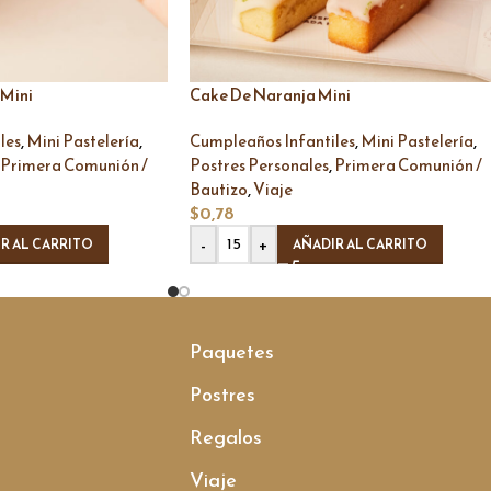
 Mini
Cake De Naranja Mini
,
,
,
,
les
Mini Pastelería
Cumpleaños Infantiles
Mini Pastelería
,
Primera Comunión /
Postres Personales
Primera Comunión /
,
Bautizo
Viaje
$
0,78
-
+
R AL CARRITO
AÑADIR AL CARRITO
Paquetes
Postres
Regalos
Viaje