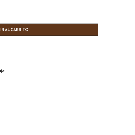
IR AL CARRITO
aje