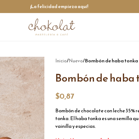
¡La felicidad empieza aquí!
/
/
Bombón de haba tonka
Inicio
Nuevo
Bombón de haba 
$
0,87
Bombón de chocolate con leche 35% r
tonka. El haba tonka es una semilla q
vainilla y especias.