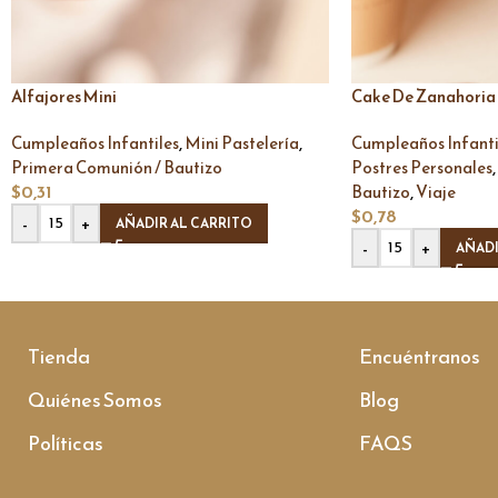
Alfajores Mini
Cake De Zanahoria
,
,
Cumpleaños Infantiles
Mini Pastelería
Cumpleaños Infanti
,
Primera Comunión / Bautizo
Postres Personales
$
0,31
,
Bautizo
Viaje
$
0,78
-
+
AÑADIR AL CARRITO
-
+
AÑADI
Tienda
Encuéntranos
Quiénes Somos
Blog
Políticas
FAQS