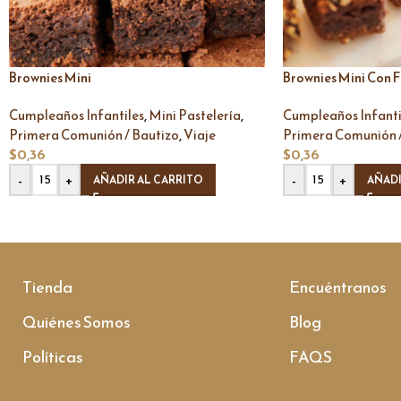
Brownies Mini
Brownies Mini Con 
,
,
Cumpleaños Infantiles
Mini Pastelería
Cumpleaños Infanti
,
Primera Comunión / Bautizo
Viaje
Primera Comunión /
$
0,36
$
0,36
-
+
-
+
AÑADIR AL CARRITO
AÑADI
Tienda
Encuéntranos
Quiénes Somos
Blog
Políticas
FAQS