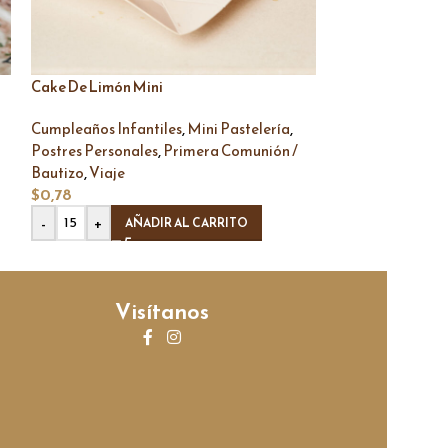
Cake De Limón Mini
Madeleins
,
,
,
Cumpleaños Infantiles
Mini Pastelería
Mini Pastelería
,
,
Postres Personales
Primera Comunión /
Bautizo
Viaje
,
$
0,87
Bautizo
Viaje
$
0,78
-
+
AÑ
-
+
AÑADIR AL CARRITO
Visítanos