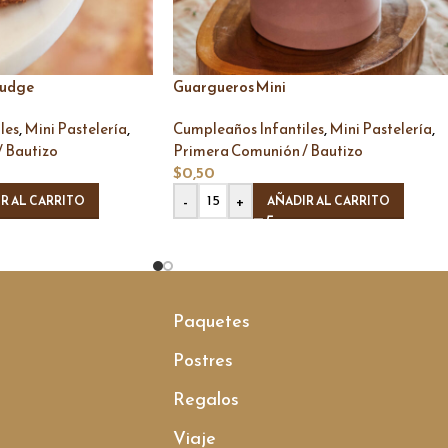
Fudge
Guargueros Mini
,
,
,
,
les
Mini Pastelería
Cumpleaños Infantiles
Mini Pastelería
 Bautizo
Primera Comunión / Bautizo
$
0,50
-
+
R AL CARRITO
AÑADIR AL CARRITO
Paquetes
Postres
Regalos
Viaje