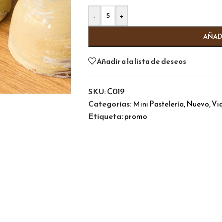
Alternative:
-
+
AÑAD
Añadir a la lista de deseos
SKU:
C019
Categorías:
,
,
Mini Pastelería
Nuevo
Vi
Etiqueta:
promo