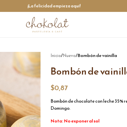
¡La felicidad empieza aquí!
/
/
Bombón de vainilla
Inicio
Nuevo
Bombón de vainil
$
0,87
Bombón de chocolate con leche 35% re
Domingo.
Nota: No exponer al sol