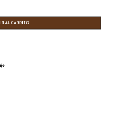
IR AL CARRITO
aje