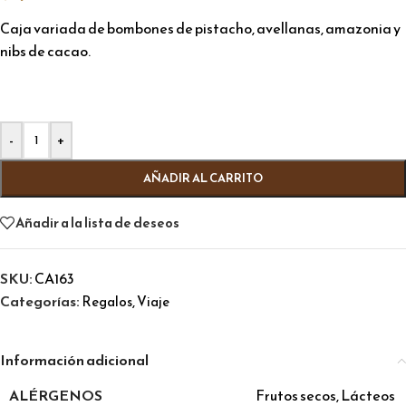
Caja variada de bombones de pistacho, avellanas, amazonia y
nibs de cacao.
Alternative:
-
+
AÑADIR AL CARRITO
Añadir a la lista de deseos
SKU:
CA163
Categorías:
,
Regalos
Viaje
Información adicional
ALÉRGENOS
Frutos secos
,
Lácteos