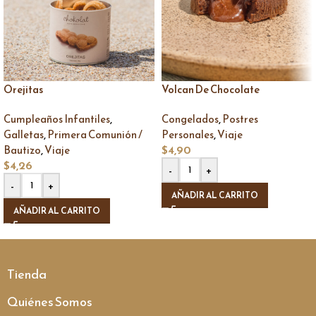
Orejitas
Volcan De Chocolate
,
,
Cumpleaños Infantiles
Congelados
Postres
,
,
Galletas
Primera Comunión /
Personales
Viaje
,
$
4,90
Bautizo
Viaje
$
4,26
-
+
-
+
AÑADIR AL CARRITO
AÑADIR AL CARRITO
Tienda
Quiénes Somos