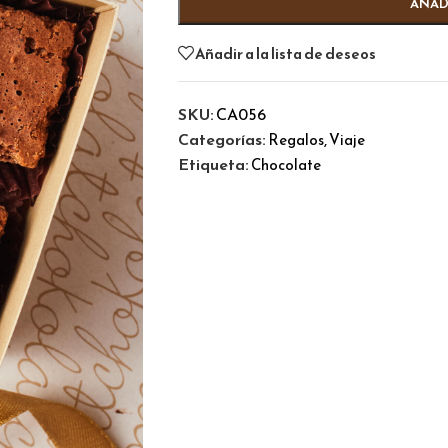
AÑAD
Añadir a la lista de deseos
SKU:
CA056
Categorías:
,
Regalos
Viaje
Etiqueta:
Chocolate