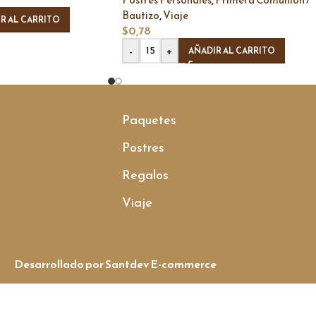
,
Bautizo
Viaje
R AL CARRITO
$
0,78
-
+
AÑADIR AL CARRITO
Paquetes
Postres
Regalos
Viaje
Desarrollado por Santdev E-commerce