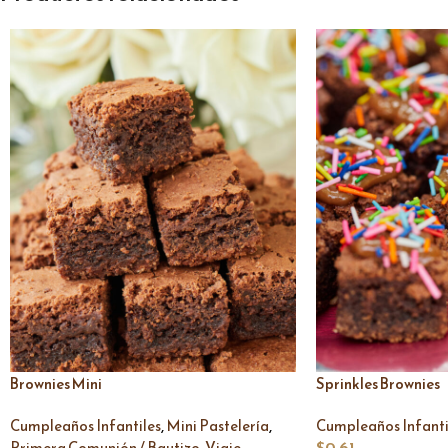
Brownies Mini
Sprinkles Brownies
,
,
Cumpleaños Infantiles
Mini Pastelería
Cumpleaños Infanti
,
$
0,61
Primera Comunión / Bautizo
Viaje