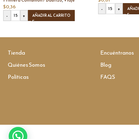
$
0,36
-
+
AÑADI
-
+
AÑADIR AL CARRITO
Tienda
Encuéntranos
Quiénes Somos
Blog
Políticas
FAQS