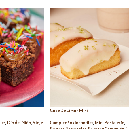
Cake De Limón Mini
,
,
,
,
les
Día del Niño
Viaje
Cumpleaños Infantiles
Mini Pastelería
,
Postres Personales
Primera Comunión /