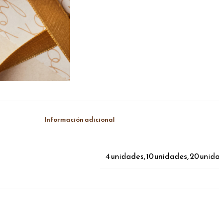
Información adicional
4 unidades
,
10 unidades
,
20 unid