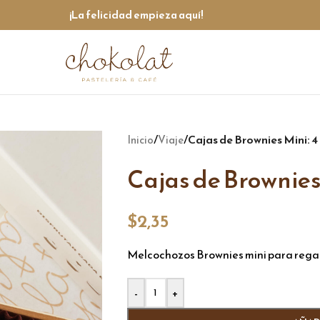
¡La felicidad empieza aquí!
/
/
Cajas de Brownies Mini: 4
Inicio
Viaje
Cajas de Brownies
$
2,35
Melcochozos Brownies mini para regal
Alternative:
-
+