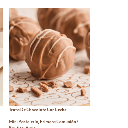
Trufa De Chocolate Con Leche
Trufa De Praline
Chocolate Blanc
,
Mini Pastelería
Primera Comunión /
,
,
Bautizo
Viaje
Mini Pastelería