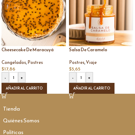
Cheesecake De Maracuyá
Salsa De Caramelo
,
,
Congelados
Postres
Postres
Viaje
$
17,86
$
5,65
-
+
-
+
AÑADIR AL CARRITO
AÑADIR AL CARRITO
Tienda
Quiénes Somos
Políticas