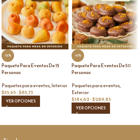
-10%
-10%
Paquete Para Eventos De 15
Paquete Para Eventos De 50
Personas
Personas
,
,
Paquetes para eventos
Interior
Paquetes para eventos
$
55,65
-
$
85,73
Exterior
$
184,62
-
$
289,83
VER OPCIONES
VER OPCIONES