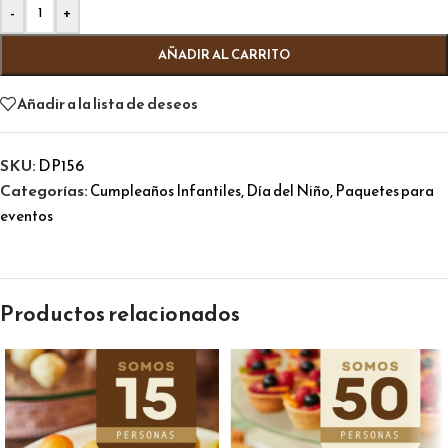
Alternative:
-
+
AÑADIR AL CARRITO
Añadir a la lista de deseos
SKU:
DP156
Categorías:
,
,
Cumpleaños Infantiles
Día del Niño
Paquetes para
eventos
Productos relacionados