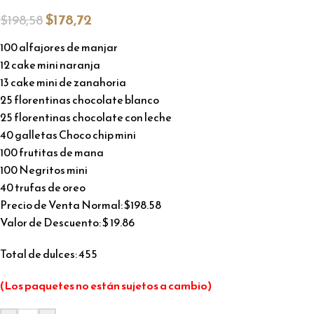
$
178,72
$
198,58
100 alfajores de manjar
12 cake mini naranja
13 cake mini de zanahoria
25 florentinas chocolate blanco
25 florentinas chocolate con leche
40 galletas Choco chip mini
100 frutitas de mana
100 Negritos mini
40 trufas de oreo
Precio de Venta Normal: $198.58
Valor de Descuento: $ 19.86
Total de dulces: 455
(Los paquetes no están sujetos a cambio)