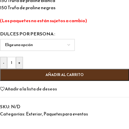
150 Trufa de praline blanca
150 Trufa de praline negras
(Los paquetes no están sujetos a cambio)
Alternative:
DULCES POR PERSONA
-
+
AÑADIR AL CARRITO
Añadir a la lista de deseos
SKU:
N/D
Categorías:
,
Exterior
Paquetes para eventos