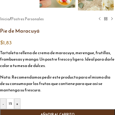
/
Inicio
Postres Personales
Pie de Maracuyá
$
1,83
Tartaleta rellena de crema de maracuya, merengue, frutillas,
frambuesas y mango. Un postre fresco y ligero. Ideal para darle
color a tu mesa de dulces.
Nota: Recomendamos pedir este producto para el mismo día
de su consumo por las frutas que contiene para que así se
mantenga su frescura.
Alternative:
-
+
AÑADIR AL CARRITO