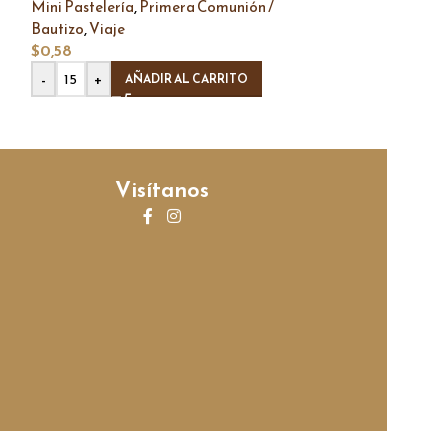
,
Mini Pastelería
Primera Comunión /
,
,
Bautizo
Viaje
Mini Pastelería
$
0,58
,
Bautizo
Viaje
$
0,65
-
+
AÑADIR AL CARRITO
-
+
AÑ
Visítanos