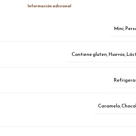
Información adicional
Mini
,
Pers
Contiene gluten
,
Huevos
,
Lác
Refrigera
Caramelo
,
Choco