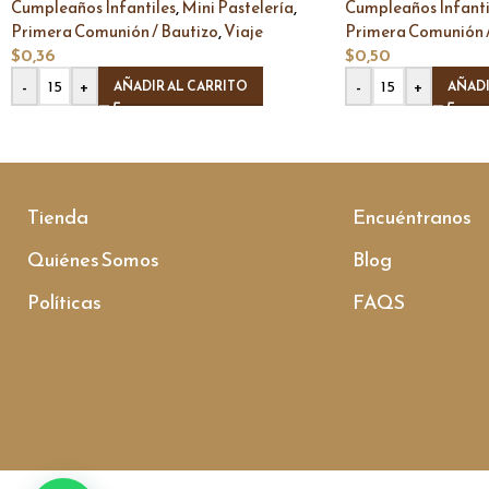
,
,
Cumpleaños Infantiles
Mini Pastelería
Cumpleaños Infanti
,
Primera Comunión / Bautizo
Viaje
Primera Comunión /
$
0,36
$
0,50
-
+
-
+
AÑADIR AL CARRITO
AÑADI
Tienda
Encuéntranos
Quiénes Somos
Blog
Políticas
FAQS