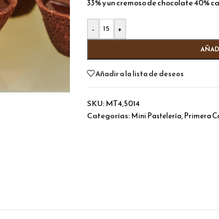
33% y un cremoso de chocolate 40% c
Alternative:
-
+
AÑAD
Añadir a la lista de deseos
SKU:
MT4,5014
Categorías:
,
Mini Pastelería
Primera C