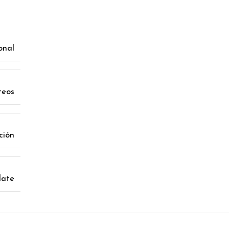
onal
teos
ción
late