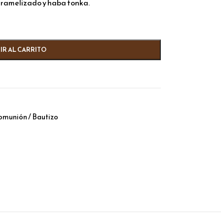
aramelizado y haba tonka.
IR AL CARRITO
omunión / Bautizo