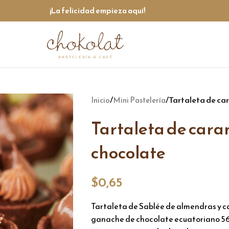
¡La felicidad empieza aquí!
/
/
Tartaleta de ca
Inicio
Mini Pastelería
Tartaleta de cara
chocolate
$
0,65
Tartaleta de Sablée de almendras y ca
ganache de chocolate ecuatoriano 56