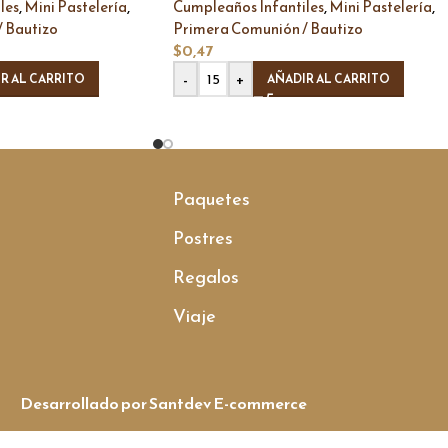
,
,
,
,
les
Mini Pastelería
Cumpleaños Infantiles
Mini Pastelería
 Bautizo
Primera Comunión / Bautizo
$
0,47
-
+
R AL CARRITO
AÑADIR AL CARRITO
Paquetes
Postres
Regalos
Viaje
Desarrollado por Santdev E-commerce