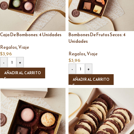
Caja De Bombones: 4 Unidades
Bombones De Frutos Secos: 4
Unidades
,
Regalos
Viaje
$
3,96
,
Regalos
Viaje
$
3,96
-
+
-
+
AÑADIR AL CARRITO
AÑADIR AL CARRITO