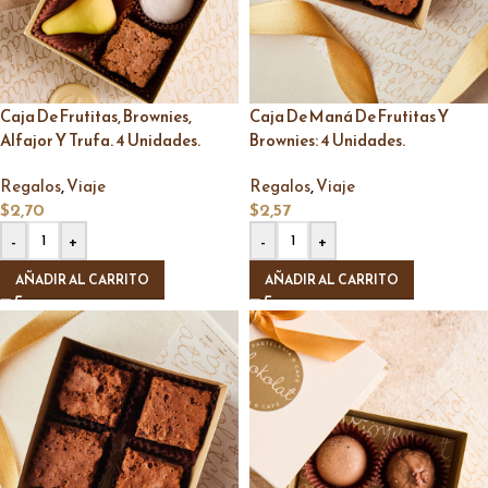
Caja De Frutitas, Brownies,
Caja De Maná De Frutitas Y
Alfajor Y Trufa. 4 Unidades.
Brownies: 4 Unidades.
,
,
Regalos
Viaje
Regalos
Viaje
$
2,70
$
2,57
-
+
-
+
AÑADIR AL CARRITO
AÑADIR AL CARRITO