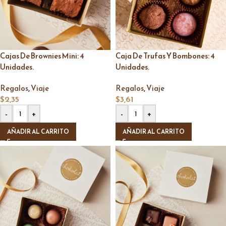
Cajas De Brownies Mini: 4
Caja De Trufas Y Bombones: 4
Unidades.
Unidades.
,
,
Regalos
Viaje
Regalos
Viaje
$
2,35
$
3,61
-
+
-
+
AÑADIR AL CARRITO
AÑADIR AL CARRITO