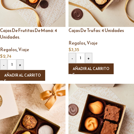
Cajas De Frutitas De Maná: 4
Cajas De Trufas: 4 Unidades
Unidades.
,
Regalos
Viaje
,
$
3,35
Regalos
Viaje
$
2,74
-
+
-
+
AÑADIR AL CARRITO
AÑADIR AL CARRITO