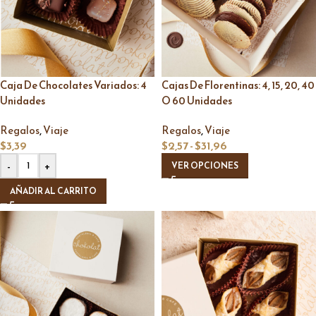
Caja De Chocolates Variados: 4
Cajas De Florentinas: 4, 15, 20, 40
Unidades
O 60 Unidades
,
,
Regalos
Viaje
Regalos
Viaje
$
3,39
$
2,57
-
$
31,96
-
+
VER OPCIONES
AÑADIR AL CARRITO