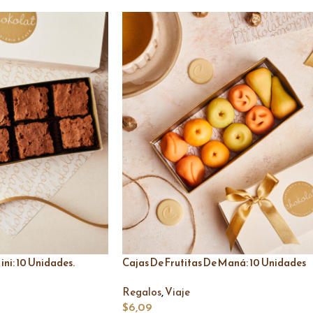
ni: 10 Unidades.
Cajas De Frutitas De Maná: 10 Unidades
,
Regalos
Viaje
$
6,09