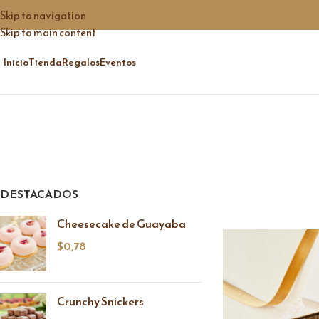
Skip to navigation
Skip to main content
Inicio
Tienda
Regalos
Eventos
DESTACADOS
Cheesecake de Guayaba
$
0,78
Crunchy Snickers