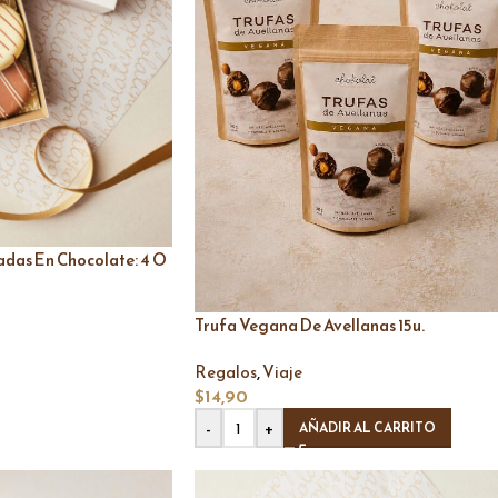
adas En Chocolate: 4 O
Trufa Vegana De Avellanas 15u.
,
Regalos
Viaje
$
14,90
-
+
AÑADIR AL CARRITO