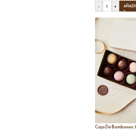
-
+
AÑADI
Caja De Bombones: 