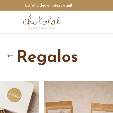
¡La felicidad empieza aquí!
Regalos