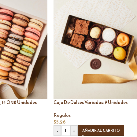
, 14 O 28 Unidades
Caja De Dulces Variados: 9 Unidades
Regalos
$
5,26
-
+
AÑADIR AL CARRITO