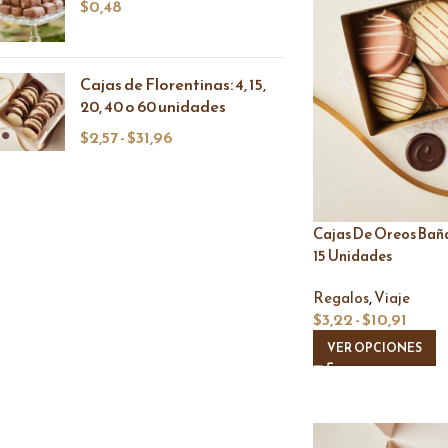
$
0,48
Cajas de Florentinas: 4, 15,
20, 40 o 60 unidades
$
2,57
-
$
31,96
Cajas De Oreos Bañ
15 Unidades
,
Regalos
Viaje
$
3,22
-
$
10,91
VER OPCIONES