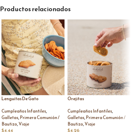
Productos relacionados
Lenguitas De Gato
Orejitas
,
,
Cumpleaños Infantiles
Cumpleaños Infantiles
,
,
Galletas
Primera Comunión /
Galletas
Primera Comunión /
,
,
Bautizo
Viaje
Bautizo
Viaje
$
4,44
$
4,26