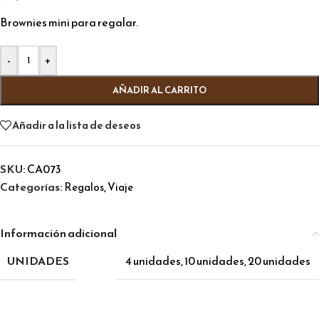
Brownies mini para regalar.
Alternative:
-
+
AÑADIR AL CARRITO
Añadir a la lista de deseos
SKU:
CA073
Categorías:
,
Regalos
Viaje
Información adicional
UNIDADES
4 unidades
,
10 unidades
,
20 unidades