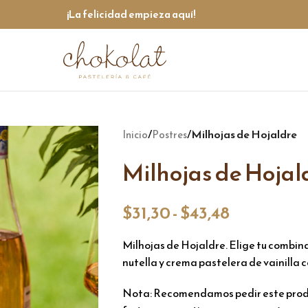
¡La felicidad empieza aquí!
/
/
Milhojas de Hojaldre
Inicio
Postres
Milhojas de Hojal
$
31,30
-
$
43,48
Milhojas de Hojaldre. Elige tu combin
nutella y crema pastelera de vainilla co
Nota: Recomendamos pedir este produc