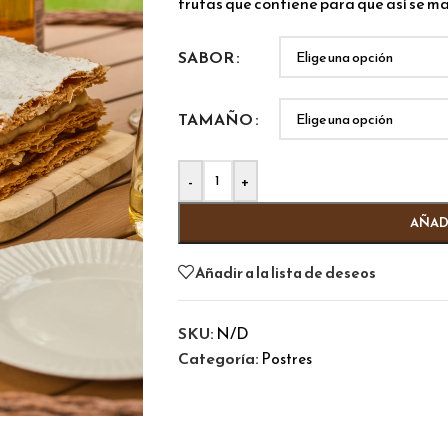
frutas que contiene para que así se m
Alternative:
SABOR
TAMAÑO
-
+
AÑAD
Añadir a la lista de deseos
SKU:
N/D
Categoría:
Postres