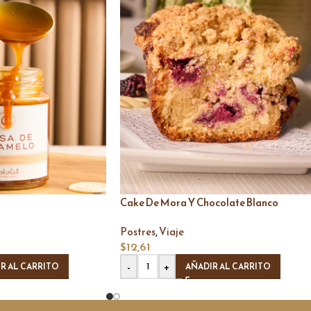
Cake De Mora Y Chocolate Blanco
,
Postres
Viaje
$
12,61
-
+
R AL CARRITO
AÑADIR AL CARRITO