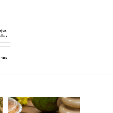
jar,
illas
onas