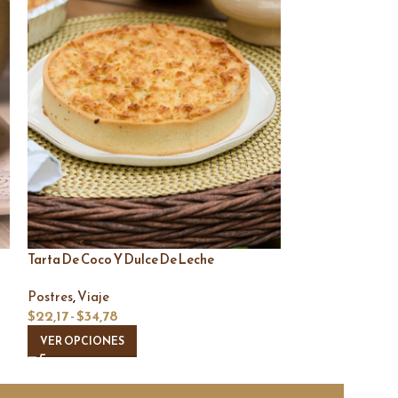
Tarta De Coco Y Dulce De Leche
Pie De Limón
,
Postres
Viaje
Postres
$
22,17
-
$
34,78
$
10,35
-
$
31,30
VER OPCIONES
VER OPCIONES