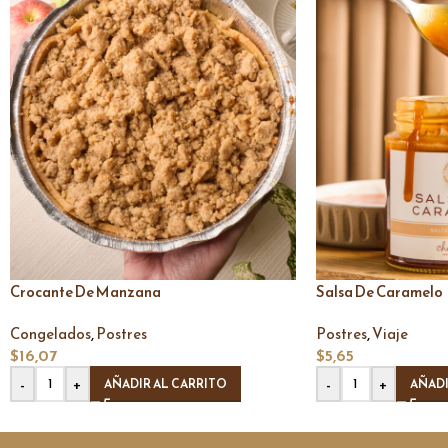
Crocante De Manzana
Salsa De Caramelo
,
,
Congelados
Postres
Postres
Viaje
$
16,07
$
5,65
-
+
-
+
AÑADIR AL CARRITO
AÑADI