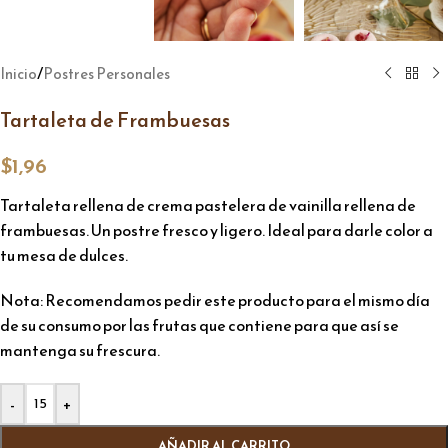
/
Inicio
Postres Personales
Tartaleta de Frambuesas
$
1,96
Tartaleta rellena de crema pastelera de vainilla rellena de
frambuesas. Un postre fresco y ligero. Ideal para darle color a
tu mesa de dulces.
Nota: Recomendamos pedir este producto para el mismo día
de su consumo por las frutas que contiene para que así se
mantenga su frescura.
Alternative:
-
+
AÑADIR AL CARRITO