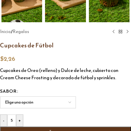
/
Inicio
Regalos
Cupcakes de Fútbol
$
2,26
Cupcakes de Oreo (relleno) y Dulce de leche, cubierto con
Cream Cheese Frosting y decorado de fùtbol y sprinkles.
Alternative:
SABOR
-
+