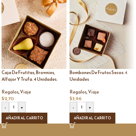
Caja De Frutitas, Brownies,
Bombones De Frutos Secos: 4
Alfajor Y Trufa. 4 Unidades.
Unidades
,
,
Regalos
Viaje
Regalos
Viaje
$
2,70
$
3,96
-
+
-
+
AÑADIR AL CARRITO
AÑADIR AL CARRITO