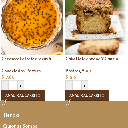
Cheesecake De Maracuyá
Cake De Manzana Y Canela
,
,
Congelados
Postres
Postres
Viaje
$
17,86
$
12,61
-
+
-
+
AÑADIR AL CARRITO
AÑADIR AL CARRITO
Tienda
Quiénes Somos