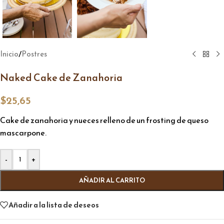
/
Inicio
Postres
Naked Cake de Zanahoria
$
25,65
Cake de zanahoria y nueces relleno de un frosting de queso
mascarpone.
Alternative:
-
+
AÑADIR AL CARRITO
Añadir a la lista de deseos