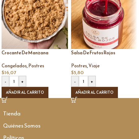
Crocante De Manzana
Salsa De Frutos Rojos
,
,
Congelados
Postres
Postres
Viaje
$
16,07
$
5,80
-
+
-
+
AÑADIR AL CARRITO
AÑADIR AL CARRITO
Tienda
Quiénes Somos
Políticas