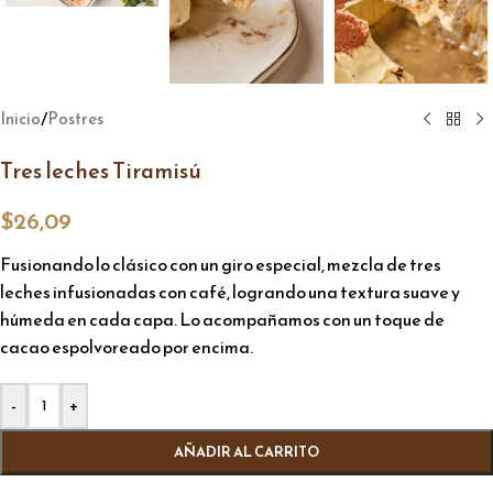
/
Inicio
Postres
Tres leches Tiramisú
$
26,09
Fusionando lo clásico con un giro especial, mezcla de tres
leches infusionadas con café, logrando una textura suave y
húmeda en cada capa. Lo acompañamos con un toque de
cacao espolvoreado por encima.
Alternative:
-
+
AÑADIR AL CARRITO